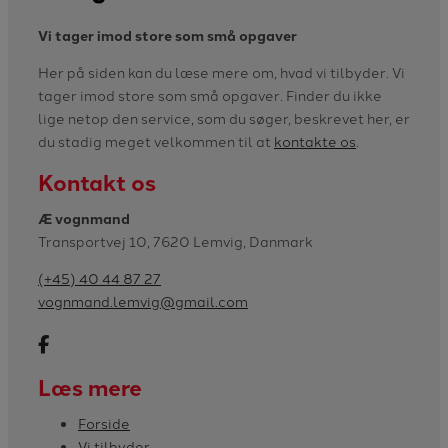
Vi tager imod store som små opgaver
Her på siden kan du læse mere om, hvad vi tilbyder. Vi
tager imod store som små opgaver. Finder du ikke
lige netop den service, som du søger, beskrevet her, er
du stadig meget velkommen til at
kontakte os
.
Kontakt os
Æ vognmand
Transportvej 10, 7620 Lemvig, Danmark
(+45) 40 44 87 27
vognmand.lemvig@gmail.com
Læs mere
Forside
Vi tilbyder