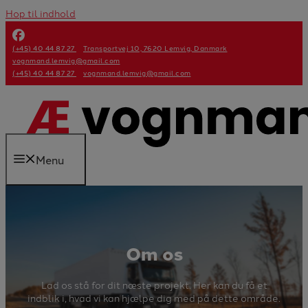
Hop til indhold
(+45) 40 44 87 27
Transportvej 10, 7620 Lemvig, Danmark
vognmand.lemvig@gmail.com
(+45) 40 44 87 27
vognmand.lemvig@gmail.com
Menu
Om os
Lad os stå for dit næste projekt. Her kan du få et
indblik i, hvad vi kan hjælpe dig med på dette område.