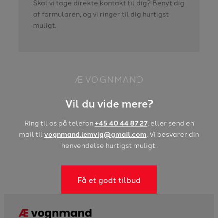
Skal vi tage direkte kontakt til dig? Benyt dig
af formularen, og vi ringer til dig hurtigst
muligt.
Æ VOGNMAND
Vil du vide mere?
Ring til os på telefon
+45 40 44 87 27
, eller send en
mail til
vognmand.lemvig@gmail.com
. Vi besvarer din
henvendelse hurtigst muligt.
Få et godt tilbud