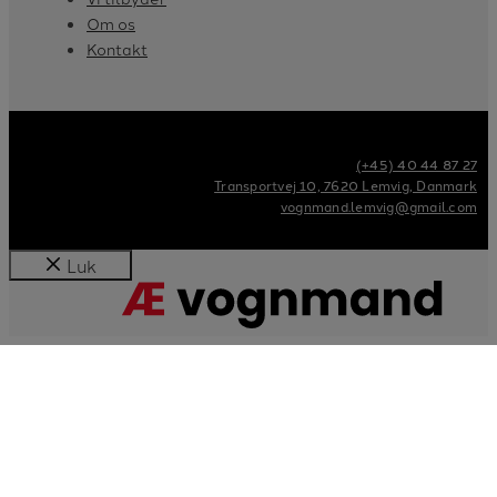
Om os
Kontakt
(+45) 40 44 87 27
Transportvej 10, 7620 Lemvig, Danmark
vognmand.lemvig@gmail.com
Luk